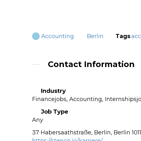
Tags
ac
Accounting
Berlin
Contact Information
Industry
Financejobs, Accounting, Internshipsj
Job Type
Any
37 Habersaathstraße, Berlin, Berlin 10
https://stenon.io/karriere/