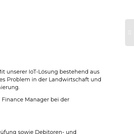
L
Ja
En
Mit unserer IoT-Lösung bestehend aus
ales Problem in der Landwirtschaft und
mierung.
n Finance Manager bei der
rüfung sowie Debitoren- und