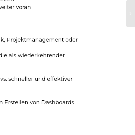
weiter voran
D
A
tik, Projektmanagement oder
In
D
(m
die als wiederkehrender
s. schneller und effektiver
m Erstellen von Dashboards