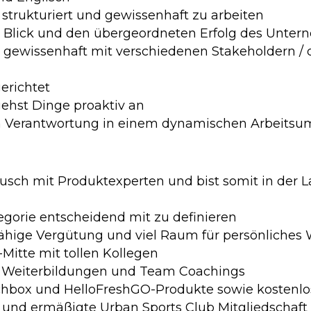
strukturiert und gewissenhaft zu arbeiten
m Blick und den übergeordneten Erfolg des Unter
l und gewissenhaft mit verschiedenen Stakeholdern
gerichtet
gehst Dinge proaktiv an
an Verantwortung in einem dynamischen Arbeits
usch mit Produktexperten und bist somit in der La
egorie entscheidend mit zu definieren
fähige Vergütung und viel Raum für persönliche
-Mitte mit tollen Kollegen
le Weiterbildungen und Team Coachings
ochbox und HelloFreshGO-Produkte sowie kostenlo
 und ermäßigte Urban Sports Club Mitgliedschaft