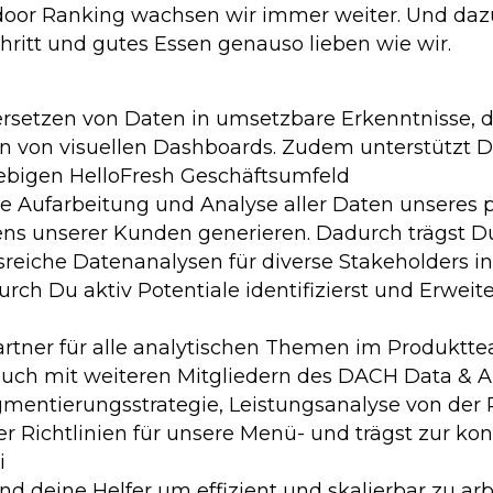
sdoor Ranking wachsen wir immer weiter. Und da
hritt und gutes Essen genauso lieben wie wir.
bersetzen von Daten in umsetzbare Erkenntnisse,
len von visuellen Dashboards. Zudem unterstützt
ebigen HelloFresh Geschäftsumfeld
die Aufarbeitung und Analyse aller Daten unseres 
ens unserer Kunden generieren. Dadurch trägst D
sreiche Datenanalysen für diverse Stakeholders i
durch Du aktiv Potentiale identifizierst und Erwei
rtner für alle analytischen Themen im Produkttea
ch mit weiteren Mitgliedern des DACH Data & A
egmentierungsstrategie, Leistungsanalyse von der
r Richtlinien für unsere Menü- und trägst zur ko
i
nd deine Helfer um effizient und skalierbar zu ar