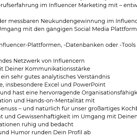
erufserfahrung im Influencer Marketing mit – en
t der messbaren Neukundengewinnung im Influenc
 Umgang mit den gängigen Social Media Plattfor
 Influencer-Plattformen, -Datenbanken oder -Too
ndes Netzwerk von Influencern
mit Deiner Kommunikationsstärke
ein sehr gutes analytisches Verständnis
se, insbesondere Excel und PowerPoint
t und hast eine hervorragende Organisationsfähigk
ation und Hands-on-Mentalität mit
Genuss – und natürlich für unser großartiges Koc
tät und Gewissenhaftigkeit im Umgang mit Deine
uationen ruhig und bedacht
t und Humor runden Dein Profil ab