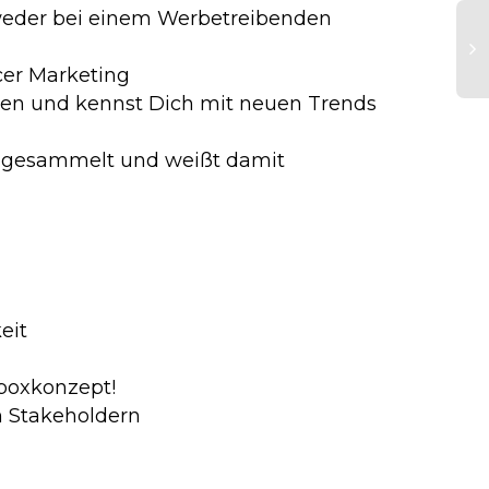
tweder bei einem Werbetreibenden
er Marketing
men und kennst Dich mit neuen Trends
D
A
In
ls gesammelt und weißt damit
D
(m
eit
hboxkonzept!
n Stakeholdern