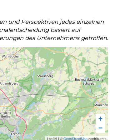
iten und Perspektiven jedes einzelnen
onalentscheidung basiert auf
derungen des Unternehmens getroffen.
+
−
Leaflet
|
©
OpenStreetMap
contributors