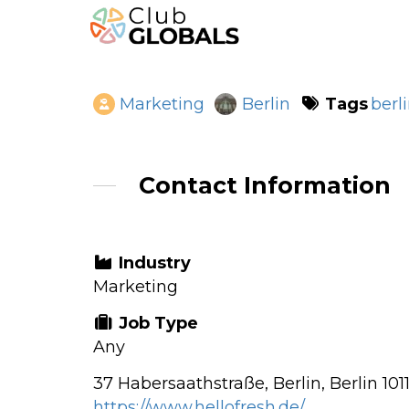
Tags
berl
Marketing
Berlin
Contact Information
Industry
Marketing
Job Type
Any
37 Habersaathstraße, Berlin, Berlin 10
https://www.hellofresh.de/